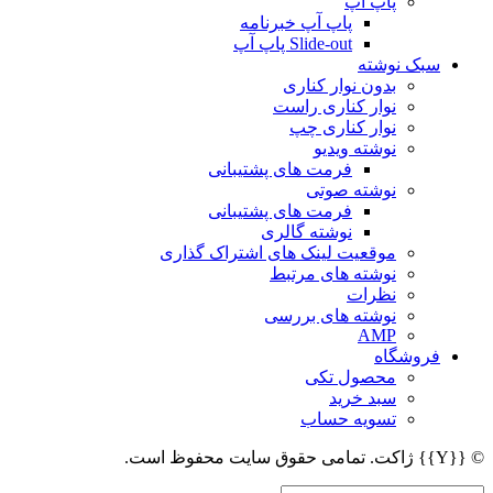
پاپ آپ
پاپ آپ خبرنامه
Slide-out پاپ آپ
سبک نوشته
بدون نوار کناری
نوار کناری راست
نوار کناری چپ
نوشته ویدیو
فرمت های پشتیبانی
نوشته صوتی
فرمت های پشتیبانی
نوشته گالری
موقعیت لینک های اشتراک گذاری
نوشته های مرتبط
نظرات
نوشته های بررسی
AMP
فروشگاه
محصول تکی
سبد خرید
تسویه حساب
© {{Y}} ژاکت. تمامی حقوق سایت محفوظ است.