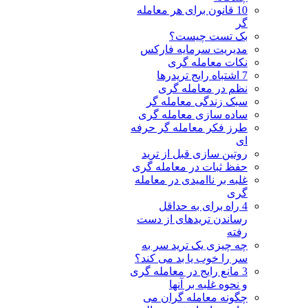
10 قانون برای هر معامله
گر
بک تست چیست؟
مدیریت سرمایه فارکس
نکات معامله گری
7 اشتباه رایج تریدرها
نظم در معامله گری
سبک زندگی معامله گر
ساده سازی معامله گری
طرز فکر معامله گر حرفه
ای
روتین سازی قبل از ترید
حفظ ثبات در معامله گری
غلبه بر ناامیدی در معامله
گری
4 راه برای به حداقل
رساندن تریدهای از دست
رفته
چه چیزی یک ترید سر به
سر را خوب یا بد می کند؟
3 مانع رایج در معامله گری
و نحوه غلبه بر آنها
چگونه معامله گران می