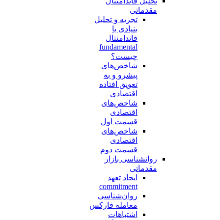
تحلیل فاندامنتال
مقدماتی
تجزیه و تحلیل
بنیادی یا
فاندامنتال
fundamental
چیست؟
شاخص‌های
پیشرو و به
تعویق افتاده
اقتصادی
شاخص‌های
اقتصادی
قسمت اول
شاخص‌های
اقتصادی
قسمت دوم
روانشناسی بازار
مقدماتی
ایجاد تعهد
commitment
روان‌شناسی
معامله فارکس
اشتباهات