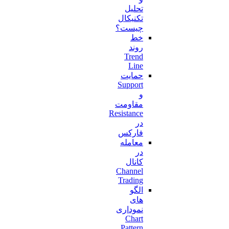
تحلیل
تکنیکال
چیست؟
خط
روند
Trend
Line
حمایت
Support
و
مقاومت
Resistance
در
فارکس
معامله
در
کانال
Channel
Trading
الگو
های
نموداری
Chart
Pattern