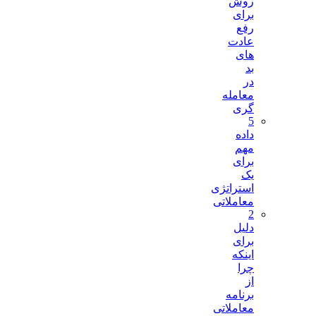
روش
برای
رفع
عادت
های
بد
در
معامله
گری
5
داده
مهم
برای
یک
استراتژی
معاملاتی
2
دلیل
برای
اینکه
چرا
از
برنامه
معاملاتی