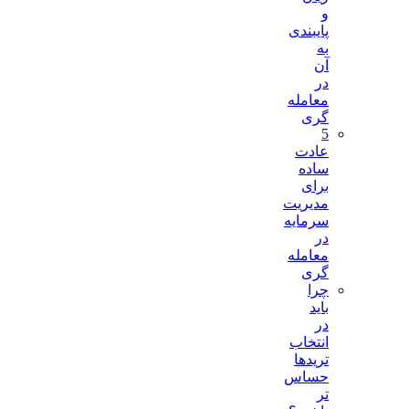
و
پایبندی
به
آن
در
معامله
گری
5
عادت
ساده
برای
مدیریت
سرمایه
در
معامله
گری
چرا
باید
در
انتخاب
تریدها
حساس
تر