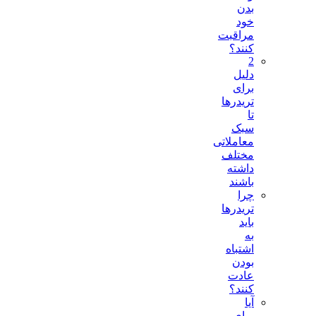
بدن
خود
مراقبت
کنند؟
2
دلیل
برای
تریدرها
تا
سبک
معاملاتی
مختلف
داشته
باشند
چرا
تریدرها
باید
به
اشتباه
بودن
عادت
کنند؟
آیا
برای