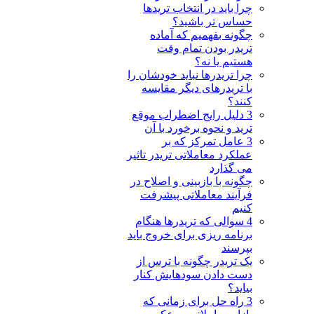
چرا باید در انتخاب تریدها
حساس تر باشید؟
چگونه بفهمیم که آماده
تریدر بودن تمام وقت
هستیم یا نه؟
چرا تریدرها نباید خودشان را
با تریدرهای دیگر مقایسه
کنند؟
3 دلیل رایج اضطراب موقع
ترید و نحوه برخورد با آن
3 عامل تمرکز که بر
عملکرد معاملاتی تریدر تاثیر
می گذارد
چگونه با بازبینی و اصلاح در
فرآیند معاملاتی پیشرفت
کنیم
4 سوالی که تریدرها هنگام
برنامه ریزی برای خروج باید
بپرسند
یک تریدر چگونه با ترس از
دست دادن سودهایش کنار
بیاید؟
3 راه حل برای زمانی که