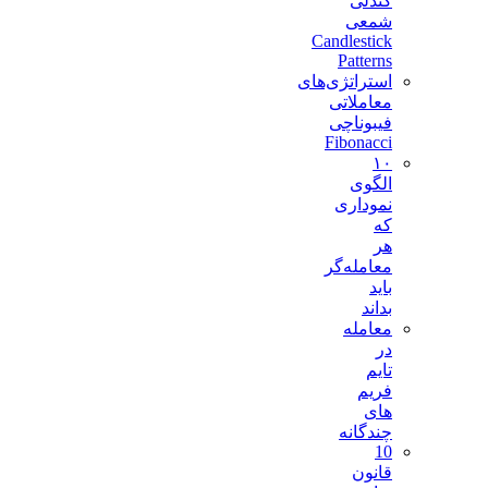
کندلی
شمعی
Candlestick
Patterns
استراتژی‌های
معاملاتی
فیبوناچی
Fibonacci
۱۰
الگوی
نموداری
که
هر
معامله‌گر
باید
بداند
معامله
در
تایم
فریم
های
چندگانه
10
قانون