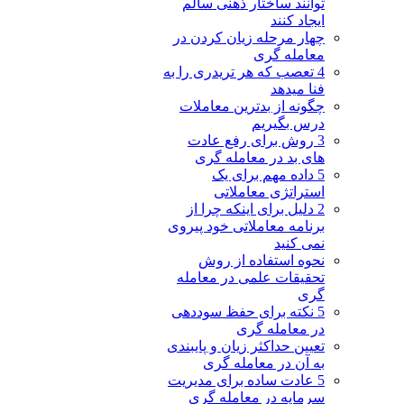
توانند ساختار ذهنی سالم
ایجاد کنند
چهار مرحله زیان کردن در
معامله گری
4 تعصب که هر تریدری را به
فنا میدهد
چگونه از بدترین معاملات
درس بگیریم
3 روش برای رفع عادت
های بد در معامله گری
5 داده مهم برای یک
استراتژی معاملاتی
2 دلیل برای اینکه چرا از
برنامه معاملاتی خود پیروی
نمی کنید
نحوه استفاده از روش
تحقیقات علمی در معامله
گری
5 نکته برای حفظ سوددهی
در معامله گری
تعیین حداکثر زیان و پایبندی
به آن در معامله گری
5 عادت ساده برای مدیریت
سرمایه در معامله گری