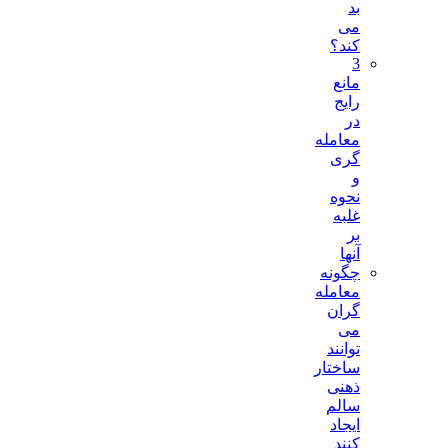
بد
می
کند؟
3
مانع
رایج
در
معامله
گری
و
نحوه
غلبه
بر
آنها
چگونه
معامله
گران
می
توانند
ساختار
ذهنی
سالم
ایجاد
کنند