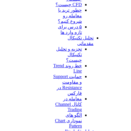
CFD چیست؟
چطور ترید یا
معامله رو
شروع کنیم؟
۵ درس برای
تازه وارد ها
تحلیل تکنیکال
مقدماتی
تجزیه و تحلیل
تکنیکال
چیست؟
خط روند Trend
Line
حمایت Support
و مقاومت
Resistance در
فارکس
معامله در
کانال Channel
Trading
الگو های
نموداری Chart
Pattern