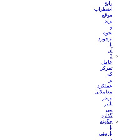
رایج
اضطراب
موقع
ترید
و
نحوه
برخورد
با
آن
3
عامل
تمرکز
که
بر
عملکرد
معاملاتی
تریدر
تاثیر
می
گذارد
چگونه
با
بازبینی
و