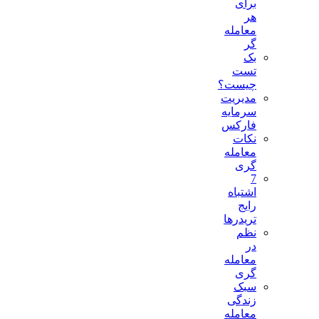
برای
هر
معامله
گر
بک
تست
چیست؟
مدیریت
سرمایه
فارکس
نکات
معامله
گری
7
اشتباه
رایج
تریدرها
نظم
در
معامله
گری
سبک
زندگی
معامله