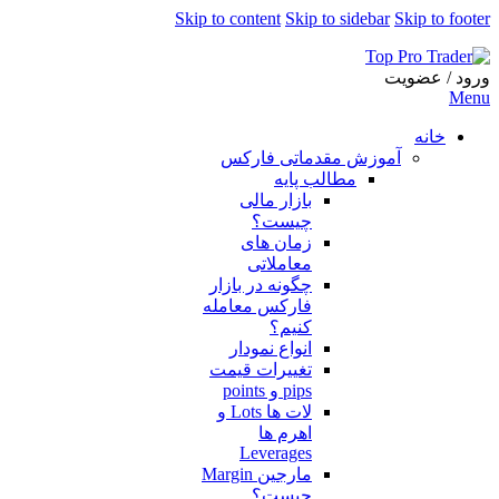
Skip to content
Skip to sidebar
Skip to footer
ورود / عضویت
Menu
خانه
آموزش مقدماتی فارکس
مطالب پایه
بازار مالی
چیست؟
زمان های
معاملاتی
چگونه در بازار
فارکس معامله
کنیم؟
انواع نمودار
تغییرات قیمت
pips و points
لات ها Lots و
اهرم ها
Leverages
مارجین Margin
چیست؟