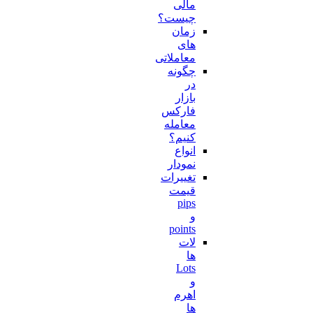
مالی
چیست؟
زمان
های
معاملاتی
چگونه
در
بازار
فارکس
معامله
کنیم؟
انواع
نمودار
تغییرات
قیمت
pips
و
points
لات
ها
Lots
و
اهرم
ها