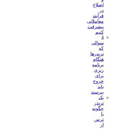
اصلاح
در
فرآیند
معاملاتی
پیشرفت
کنیم
4
سوالی
که
تریدرها
هنگام
برنامه
ریزی
برای
خروج
باید
بپرسند
یک
تریدر
چگونه
با
ترس
از