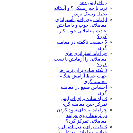
را افزایش دهد
ترید با چه ریسکی؟ و آستانه
تحمل ریسک تریدر
آیا باید روی یافتن استراتژی
معاملاتی خوب و یا ساختن
عادت معاملاتی خوب کار
کرد؟
5 حقیقت ناگفته در معامله
گری
چرا باید استراتژی های
معاملاتی را آزمایش یا تست
کرد؟
3 نکته ساده برای تریدرها
جهت حفظ آرامش هنگام
معامله گری
احساس طمع در معامله
گری
3 راه ساده برای افزایش
تمرکز حین معامله گری
چرا باید به جای سود کردن
در تریدها، روی فرآیند
معاملاتی تمرکز کرد؟
3 نکته برای تبدیل اصول و
قوانین معاملاتی به عادت