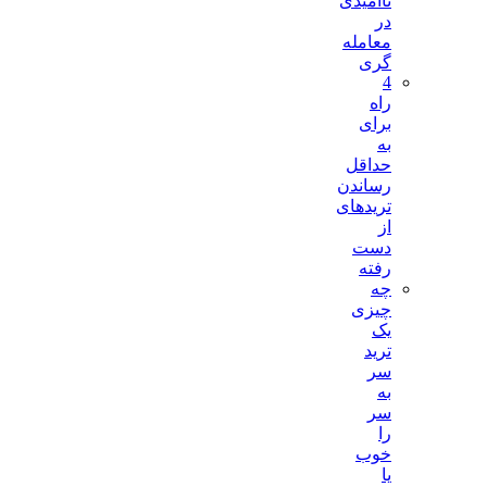
ناامیدی
در
معامله
گری
4
راه
برای
به
حداقل
رساندن
تریدهای
از
دست
رفته
چه
چیزی
یک
ترید
سر
به
سر
را
خوب
یا