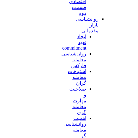
اقتصادی
قسمت
دوم
روانشناسی
بازار
مقدماتی
ایجاد
تعهد
commitment
روان‌شناسی
معامله
فارکس
اشتباهات
معامله
گران
صلاحیت
و
مهارت
معامله
گری
اهمیت
روانشناسی
معامله
گر