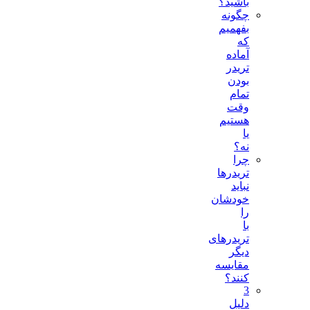
باشید؟
چگونه
بفهمیم
که
آماده
تریدر
بودن
تمام
وقت
هستیم
یا
نه؟
چرا
تریدرها
نباید
خودشان
را
با
تریدرهای
دیگر
مقایسه
کنند؟
3
دلیل