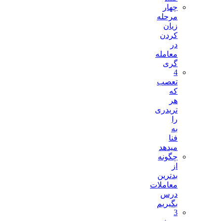
چهار
مرحله
زیان
کردن
در
معامله
گری
4
تعصب
که
هر
تریدری
را
به
فنا
میدهد
چگونه
از
بدترین
معاملات
درس
بگیریم
3