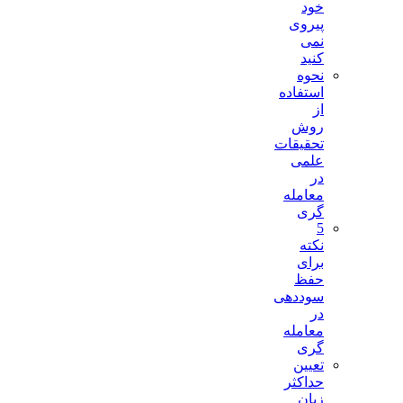
خود
پیروی
نمی
کنید
نحوه
استفاده
از
روش
تحقیقات
علمی
در
معامله
گری
5
نکته
برای
حفظ
سوددهی
در
معامله
گری
تعیین
حداکثر
زیان