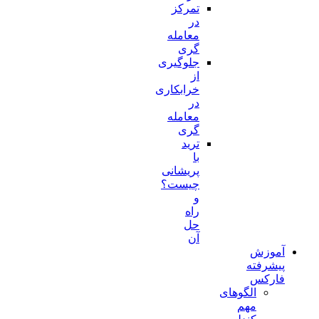
تمرکز
در
معامله
گری
جلوگیری
از
خرابکاری
در
معامله
گری
ترید
با
پریشانی
چیست؟
و
راه
حل
آن
آموزش
پیشرفته
فارکس
الگوهای
مهم