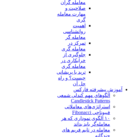
معامله گران
صلاحیت و
مهارت معامله
گری
اهمیت
روانشناسی
معامله گر
تمرکز در
معامله گری
جلوگیری از
خرابکاری در
معامله گری
ترید با پریشانی
چیست؟ و راه
حل آن
آموزش پیشرفته فارکس
الگوهای مهم کندلی شمعی
Candlestick Patterns
استراتژی‌های معاملاتی
فیبوناچی Fibonacci
۱۰ الگوی نموداری که هر
معامله‌گر باید بداند
معامله در تایم فریم های
چندگانه