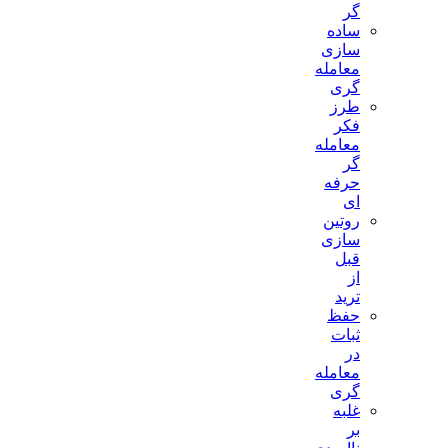
گر
ساده
سازی
معامله
گری
طرز
فکر
معامله
گر
حرفه
ای
روتین
سازی
قبل
از
ترید
حفظ
ثبات
در
معامله
گری
غلبه
بر