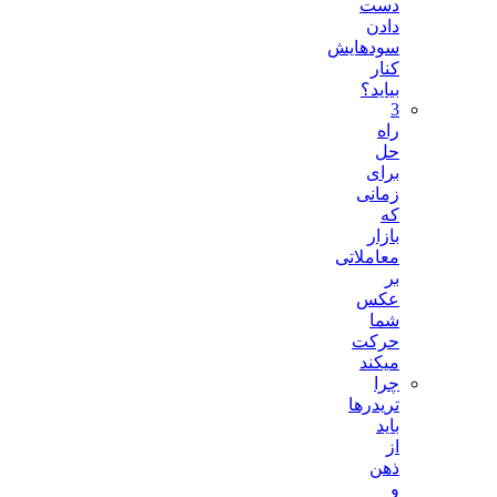
دست
دادن
سودهایش
کنار
بیاید؟
3
راه
حل
برای
زمانی
که
بازار
معاملاتی
بر
عکس
شما
حرکت
میکند
چرا
تریدرها
باید
از
ذهن
و