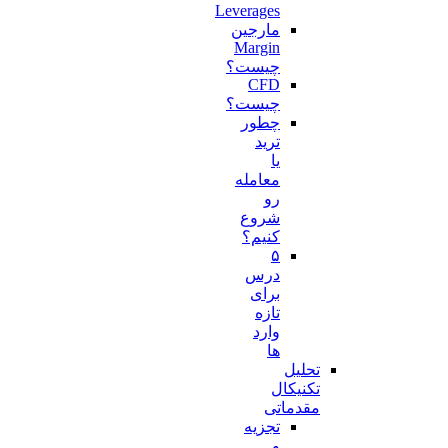
Leverages
مارجین
Margin
چیست؟
CFD
چیست؟
چطور
ترید
یا
معامله
رو
شروع
کنیم؟
۵
درس
برای
تازه
وارد
ها
تحلیل
تکنیکال
مقدماتی
تجزیه
و