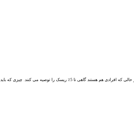
یکی از محبوب ترین بحث ها در معامله گری همیشه این است که یک تریدر چقدر باید در هر معامله ریسک کند. بسیاری با استاندارد 1٪ تا 2٪ پیش می روند، در حالی که افرادی هم هستند گاهی تا 5٪ ریسک را توصیه می کنند. چیزی که باید