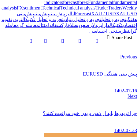
indicators
forecast
forex
Fundamental
fundamental
analysis
FX
sentiment
Technical
Technical analysis
Trader
Traders
Weekly
XAUUSD
XAU / USD
Forecast
آنالیز
پیش بینی
پیش‌بینی
پیش‌بینی
هفتگی
تجزیه و تحلیل
تجزیه و تحلیل بنیادی
تجزیه و تحلیل تکنیکال
تریدر
تقویم
اقتصادی
تکنیکال
دارایی‌
دلار
صعودی
طلا
فارکس
فاندامنتال
معامله گر
معامله
گران
نظرسنجی احساسی
Share Post
Previous
پیش بینی هفتگی EURUSD
1402-07-16
Next
چرا تریدرها باید از ذهن و بدن خود مراقبت کنند؟
1402-07-23