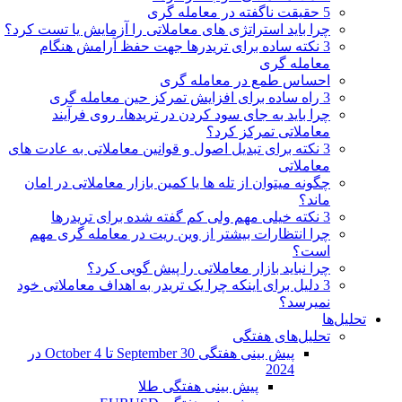
5 حقیقت ناگفته در معامله گری
چرا باید استراتژی های معاملاتی را آزمایش یا تست کرد؟
3 نکته ساده برای تریدرها جهت حفظ آرامش هنگام
معامله گری
احساس طمع در معامله گری
3 راه ساده برای افزایش تمرکز حین معامله گری
چرا باید به جای سود کردن در تریدها، روی فرآیند
معاملاتی تمرکز کرد؟
3 نکته برای تبدیل اصول و قوانین معاملاتی به عادت های
معاملاتی
چگونه میتوان از تله ها یا کمین بازار معاملاتی در امان
ماند؟
3 نکته خیلی مهم ولی کم گفته شده برای تریدرها
چرا انتظارات بیشتر از وین ریت در معامله گری مهم
است؟
چرا نباید بازار معاملاتی را پیش گویی کرد؟
3 دلیل برای اینکه چرا یک تریدر به اهداف معاملاتی خود
نمیرسد؟
تحلیل‌ها
تحلیل‌های هفتگی
پیش بینی هفتگی 30 September تا 4 October در
2024
پیش بینی هفتگی طلا