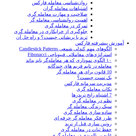
روان‌شناسی معامله فارکس
اشتباهات معامله گران
صلاحیت و مهارت معامله گری
اهمیت روانشناسی معامله گر
تمرکز در معامله گری
جلوگیری از خرابکاری در معامله گری
ترید با پریشانی چیست؟ و راه حل آن
آموزش پیشرفته فارکس
الگوهای مهم کندلی شمعی Candlestick Patterns
استراتژی‌های معاملاتی فیبوناچی Fibonacci
۱۰ الگوی نموداری که هر معامله‌گر باید بداند
معامله در تایم فریم های چندگانه
10 قانون برای هر معامله گر
بک تست چیست؟
مدیریت سرمایه فارکس
نکات معامله گری
7 اشتباه رایج تریدرها
نظم در معامله گری
سبک زندگی معامله گر
ساده سازی معامله گری
طرز فکر معامله گر حرفه ای
روتین سازی قبل از ترید
حفظ ثبات در معامله گری
غلبه بر ناامیدی در معامله گری