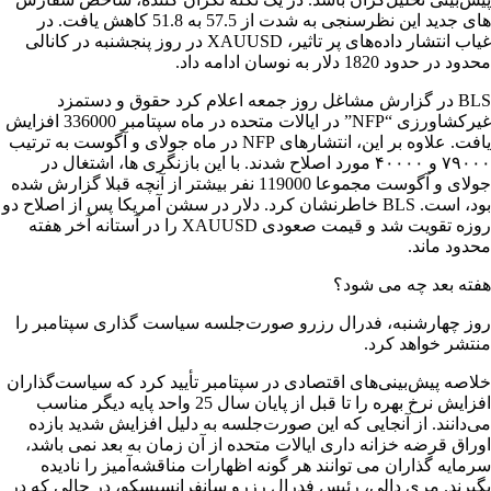
های جدید این نظرسنجی به شدت از 57.5 به 51.8 کاهش یافت. در
غیاب انتشار داده‌های پر تاثیر، XAUUSD در روز پنجشنبه در کانالی
محدود در حدود 1820 دلار به نوسان ادامه داد.
BLS در گزارش مشاغل روز جمعه اعلام کرد حقوق و دستمزد
غیرکشاورزی “NFP” در ایالات متحده در ماه سپتامبر 336000 افزایش
یافت. علاوه بر این، انتشار‌های NFP در ماه جولای و آگوست به ترتیب
۷۹۰۰۰ و ۴۰۰۰۰ مورد اصلاح شدند. با این بازنگری ها، اشتغال در
جولای و آگوست مجموعا 119000 نفر بیشتر از آنچه قبلا گزارش شده
بود، است. BLS خاطرنشان کرد. دلار در سشن آمریکا پس از اصلاح دو
روزه تقویت شد و قیمت صعودی XAUUSD را در آستانه آخر هفته
محدود ماند.
هفته بعد چه می شود؟
روز چهارشنبه، فدرال رزرو صورت‌جلسه سیاست گذاری سپتامبر را
منتشر خواهد کرد.
خلاصه پیش‌بینی‌های اقتصادی در سپتامبر تأیید کرد که سیاست‌گذاران
افزایش نرخ بهره را تا قبل از پایان سال 25 واحد پایه دیگر مناسب
می‌دانند. از آنجایی که این صورت‌جلسه به دلیل افزایش شدید بازده
اوراق قرضه خزانه داری ایالات متحده از آن زمان به بعد نمی باشد،
سرمایه گذاران می توانند هر گونه اظهارات مناقشه‌آمیز را نادیده
بگیرند. مری دالی، رئیس فدرال رزرو سانفرانسیسکو، در حالی که در