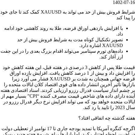
1402-07-16
شرایط فروش بیش از حد می تواند به XAUUSD کمک کند تا جای خود
را پیدا کند
با افزایش بازدهی اوراق قرضه، طلا به روند کاهشی خود ادامه
داد.
تصویر تکنکیال کوتاه مدت به شرایط فروش بیش از حد
XAUUSD اشاره دارد.
داده‌های تورم سپتامبر می‌تواند اقدام بزرگ بعدی را در این جفت
ارز آغاز کند.
قیمت طلا پس از کاهش 3 درصدی در هفته قبل، این هفته کاهش خود
را افزایش داد و بیش از 1 درصد کاهش یافت. افزایش بازده اوراق
قرضه جهانی همچنان به شدت بر XAUUSD فشار می آورد زیرا
بازارها تأثیر آخرین انتشار داده های قوی اقتصاد کلان ایالات متحده را
بر چشم انداز سیاست فدرال رزرو ارزیابی کردند. اسناد اقتصادی هفته
آینده دارای داده های شاخص قیمت مصرف کننده “CPI” بسیار مهم از
ایالات متحده خواهد بود که می تواند افزایش نرخ دیگر فدرال رزرو در
سال 2023 را تایید یا رد کند.
هفته گذشته چه اتفاقی افتاد؟
اگرچه کنگره آمریکا با تمدید بودجه جاری تا 17 نوامبر از تعطیلی دولت
در آخرین لحظه اجتناب کرد، اما بازارها برای شروع هفته جدید ریسک