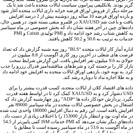
گریز بودند. بلاتکلیفی پیرامون سیاست ایالات متحده باعث شد تا یک
مرحله دیگر از فروش اوراق قرضه خزانه داری ایالات متحده آغاز شود
و بازده اوراق قرضه 10 ساله روز دوشنبه بیش از 2 درصد افزایش
یافت و باعث شد XAUUSD در قلمرو منفی بسته شود. در همین حال،
داده‌های چین در آخر هفته نشان داد که بخش خصوصی در ماه سپتامبر
به کاهش شتاب رشد خود ادامه داد و PMI تولیدی Caixin و PMI
خدمات به ترتیب به 50.6 و 50.2 کاهش یافتند.
اداره آمار کار ایالات متحده “BLS” روز سه شنبه گزارش داد که تعداد
فرصت های شغلی در آخرین روز کاری آگوست از 8.8 میلیون در
جولای به 9.6 میلیون نفر افزایش یافت. این گزارش شرایط سخت
بازار کار را برجسته کرد و شرط‌های مناقشه‌آمیز فدرال رزرو را جذب
کرد. به نوبه خود، بازدهی اوراق ایالات متحده به افزایش خود ادامه داد
و به طلا اجازه نداد تا دوباره رشد کند.
داده های اقتصاد کلان از ایالات متحده، کسب قدرت بیشتر را برای
USD دشوار کرد و به XAUUSD کمک کرد تا در اواسط هفته قدرت
بگیرد. پردازش خودکار داده ها “ADP” روز چهارشنبه گزارش داد که
اشتغال در بخش خصوصی ایالات متحده در ماه سپتامبر 89000 نفر
افزایش یافته است. این رقم به دنبال افزایش 180000 واحدی ثبت شده
در ماه اوت بود و انتظار بازار 153000 را با اختلاف زیادی از دست داد.
داده‌های دیگر نشان می‌دهد که PMI خدمات ISM کمی پایین‌تر از 54.5
در ماه آگوست به 53.6 در ماه سپتامبر رسیده است تا مطابق با
پیش‌بینی تحلیل‌گران باشد. در یک نکته نگران کننده، شاخص سفارش