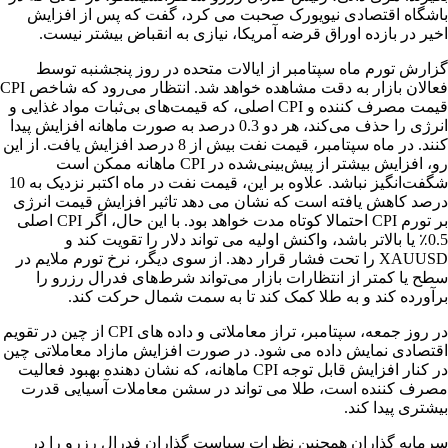
باشگاه اقتصادی نیویورک صحبت می کرد، گفت که پس از افزایش
اخیر در بازده اوراق قرضه آمریکا، نیازی به انقباض بیشتر نیست.
گزارش تورم ماه سپتامبر از ایالات متحده در روز پنجشنبه توسط
فعالان بازار به دقت مشاهده خواهد شد. انتظار می‌رود که شاخص CPI
قیمت مصرف کننده و CPI اصلی، که قیمت‌های بی‌ثبات مواد غذایی و
انرژی را حذف می‌کند، هر دو 0.3 درصد به صورت ماهانه افزایش پیدا
کنند. در ماه سپتامبر، قیمت نفت بیش از 8 درصد افزایش یافت. از این
رو، افزایش بیشتر از پیش‌بینی‌شده در CPI ماهانه ممکن است
شگفت‌انگیز نباشد. علاوه بر این، قیمت نفت در ماه اکتبر نزدیک به 10
درصد کاهش یافته است که نشان می دهد تاثیر افزایش قیمت انرژی
بر تورم CPI احتمالا کوتاه مدت خواهد بود. با این حال، اگر CPI اصلی
0.5٪ یا بالاتر باشد، واکنش اولیه می تواند دلار را تقویت کند و
XAUUSD را تحت فشار قرار دهد. از سوی دیگر، نرخ تورم ملایم در
سطح یا کمتر از انتظارات بازار می‌تواند شرط‌های فدرال رزرو را
برآورده کند و به طلا کمک کند تا به سمت شمال حرکت کند.
در روز جمعه، سپتامبر، تراز معاملاتی و داده های CPI از چین در تقویم
اقتصادی نمایش داده می شود. در صورت افزایش مازاد معاملاتی چین
در کنار افزایش قابل توجه CPI ماهانه، که نشان دهنده بهبود فعالیت
مصرف کننده است، طلا می تواند در سشن معاملات آسیایی قدرت
بیشتری پیدا کند.
سرمایه گذاران همچنین نظرات سیاست گذاران فدرال رزرو را در