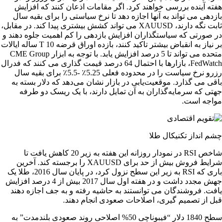
هفته آینده بررسی خواهند کرد. اگر مقامات اذعان کنند که افزایش
بازدهی می تواند به آنها اجازه دهد تا نرخ سیاستی را برای بقیه سال
ثابت نگه دارند، XAUUSD می تواند کشش بیشتری پیدا کند. در مقابل،
در صورتی که سیاستگذاران افزایش بازدهی را کم اهمیت جلوه دهند و
بر نیاز به انقباض بیشتر تاکید کنند، بازده اوراق قرضه T 10 ساله ایالات
متحده می تواند تا 5 درصد افزایش یابد. با توجه به ابزار CME Group
FedWatch، بازارها با احتمال 64 درصد قیمت گذاری می کنند که فدرال
رزرو نرخ سیاست را در محدوده فعلی 5.25٪ -5.5٪ برای بقیه سال
باقی می گذارد. موقعیت‌یابی در بازار نشان می‌دهد که دلار بسته به
جهتی که سرمایه‌گذاران به آن تمایل دارند، با یک ریسک دو طرفه
مواجه است.
چشم انداز تکنیکال طلا
شاخص RSI در نمودار روزانه این هفته به زیر 20 کاهش یافت تا
شرایط فروش بیش از حد برای XAUUSD را برجسته کند. آخرین
باری که RSI به زیر این سطح نزول کرد، در پایان سال 2016، طلا یک
جهش مجدد داشت و در هفته اول سال 2017 بیش از 4 درصد افزایش
یافت. فروشندگان می توانستند به حاشیه رفته و به جف اجازه دهند
قبل از تصمیم گیری، اصلاحات صعودی انجام دهند.
سطح 1840 دلار “فیبوناچی 50% اصلاحی روند صعودی بلندمدت” به