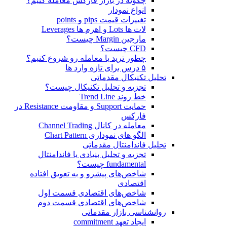
چگونه در بازار فارکس معامله کنیم؟
انواع نمودار
تغییرات قیمت pips و points
لات ها Lots و اهرم ها Leverages
مارجین Margin چیست؟
CFD چیست؟
چطور ترید یا معامله رو شروع کنیم؟
۵ درس برای تازه وارد ها
تحلیل تکنیکال مقدماتی
تجزیه و تحلیل تکنیکال چیست؟
خط روند Trend Line
حمایت Support و مقاومت Resistance در
فارکس
معامله در کانال Channel Trading
الگو های نموداری Chart Pattern
تحلیل فاندامنتال مقدماتی
تجزیه و تحلیل بنیادی یا فاندامنتال
fundamental چیست؟
شاخص‌های پیشرو و به تعویق افتاده
اقتصادی
شاخص‌های اقتصادی قسمت اول
شاخص‌های اقتصادی قسمت دوم
روانشناسی بازار مقدماتی
ایجاد تعهد commitment