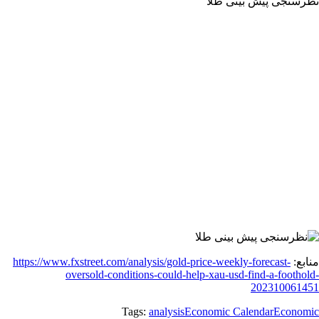
نظرسنجی پیش بینی طلا
منابع:
https://www.fxstreet.com/analysis/gold-price-weekly-forecast-
oversold-conditions-could-help-xau-usd-find-a-foothold-
202310061451
Tags:
analysis
Economic Calendar
Economic