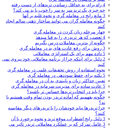
4 راه برای به حداقل رساندن تریدهای از دست رفته
چه چیزی یک ترید سر به سر را خوب یا بد می کند؟
3 مانع رایج در معامله گری و نحوه غلبه بر آنها
چگونه معامله گران می توانند ساختار ذهنی سالم ایجاد
کنند
چهار مرحله زیان کردن در معامله گری
4 تعصب که هر تریدری را به فنا میدهد
چگونه از بدترین معاملات درس بگیریم
3 روش برای رفع عادت های بد در معامله گری
5 داده مهم برای یک استراتژی معاملاتی
2 دلیل برای اینکه چرا از برنامه معاملاتی خود پیروی نمی
کنید
نحوه استفاده از روش تحقیقات علمی در معامله گری
5 نکته برای حفظ سوددهی در معامله گری
تعیین حداکثر زیان و پایبندی به آن در معامله گری
5 عادت ساده برای مدیریت سرمایه در معامله گری
چرا باید در انتخاب تریدها حساس تر باشید؟
چگونه بفهمیم که آماده تریدر بودن تمام وقت هستیم یا
نه؟
چرا تریدرها نباید خودشان را با تریدرهای دیگر مقایسه
کنند؟
3 دلیل رایج اضطراب موقع ترید و نحوه برخورد با آن
3 عامل تمرکز که بر عملکرد معاملاتی تریدر تاثیر می