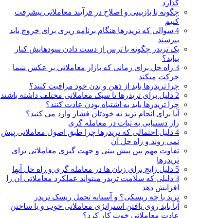
گذارد
چگونه با بازبینی و اصلاح در فرآیند معاملاتی پیشرفت
کنیم
4 سوالی که تریدرها هنگام برنامه ریزی برای خروج باید
بپرسند
یک تریدر چگونه با ترس از دست دادن سودهایش کنار
بیاید؟
3 راه حل برای زمانی که بازار معاملاتی بر عکس شما
حرکت میکند
چرا تریدرها باید از ذهن و بدن خود مراقبت کنند؟
2 دلیل برای تریدرها تا سبک معاملاتی مختلف داشته باشند
چرا تریدرها باید به اشتباه بودن عادت کنند؟
آیا برای انجام ترید به خودتان فشار وارد می کنید؟
راز دستیابی به ثبات در معامله گری
4 دلیل احتمالی که تریدرها چرا طبق اصول معاملاتی پیش
نمی روند و راه حل آن
تفاوت مهم بین پیش بینی و جهت گیری معاملاتی برای
تریدرها
5 دلیل رایج برای زیان ها در معامله گری و راه حل آنها
3 دلیلی که سلامت تریدر میتواند عملکرد معاملاتی آن را
افزایش دهد
ترید با چه ریسکی؟ و آستانه تحمل ریسک تریدر
آیا باید روی یافتن استراتژی معاملاتی خوب و یا ساختن
عادت معاملاتی خوب کار کرد؟