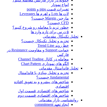
چگونه در بازار فارکس معامله کنیم؟
انواع نمودار
تغییرات قیمت pips و points
لات ها Lots و اهرم ها Leverages
مارجین Margin چیست؟
CFD چیست؟
چطور ترید یا معامله رو شروع کنیم؟
۵ درس برای تازه وارد ها
تحلیل تکنیکال مقدماتی
تجزیه و تحلیل تکنیکال چیست؟
خط روند Trend Line
حمایت Support و مقاومت Resistance در
فارکس
معامله در کانال Channel Trading
الگو های نموداری Chart Pattern
تحلیل فاندامنتال مقدماتی
تجزیه و تحلیل بنیادی یا فاندامنتال
fundamental چیست؟
شاخص‌های پیشرو و به تعویق افتاده
اقتصادی
شاخص‌های اقتصادی قسمت اول
شاخص‌های اقتصادی قسمت دوم
روانشناسی بازار مقدماتی
ایجاد تعهد commitment