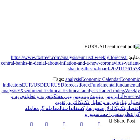
منابع:
https://www.fxstreet.com/analysis/eur-usd-weekly-forecast-
central-banks-in-denial-about-inflation-and-a-new-coronavirus-variant-
shaking-the-fx-board-202111261538
Tags:
analysis
Economic Calendar
Economic
indicators
EUR/USD
EURUSD
forecast
forex
Fundamental
fundamental
analysis
FX
sentiment
Technical
Technical analysis
Trader
Traders
Weekly
Forecast
آنالیز
پیش بینی
پیش‌بینی
پیش‌بینی هفتگی
تجزیه و تحلیل
تجزیه و
تحلیل بنیادی
تجزیه و تحلیل تکنیکال
تریدر
تقویم
اقتصادی
تکنیکال
دلار
صعودی
فارکس
فاندامنتال
معامله گر
معامله
گران
نظرسنجی احساسی
یورو
Share Post