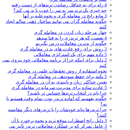
4 راه برای به حداقل رساندن تریدهای از دست رفته
چه چیزی یک ترید سر به سر را خوب یا بد می کند؟
3 مانع رایج در معامله گری و نحوه غلبه بر آنها
چگونه معامله گران می توانند ساختار ذهنی سالم ایجاد
کنند
چهار مرحله زیان کردن در معامله گری
4 تعصب که هر تریدری را به فنا میدهد
چگونه از بدترین معاملات درس بگیریم
3 روش برای رفع عادت های بد در معامله گری
5 داده مهم برای یک استراتژی معاملاتی
2 دلیل برای اینکه چرا از برنامه معاملاتی خود پیروی نمی
کنید
نحوه استفاده از روش تحقیقات علمی در معامله گری
5 نکته برای حفظ سوددهی در معامله گری
تعیین حداکثر زیان و پایبندی به آن در معامله گری
5 عادت ساده برای مدیریت سرمایه در معامله گری
چرا باید در انتخاب تریدها حساس تر باشید؟
چگونه بفهمیم که آماده تریدر بودن تمام وقت هستیم یا
نه؟
چرا تریدرها نباید خودشان را با تریدرهای دیگر مقایسه
کنند؟
3 دلیل رایج اضطراب موقع ترید و نحوه برخورد با آن
3 عامل تمرکز که بر عملکرد معاملاتی تریدر تاثیر می