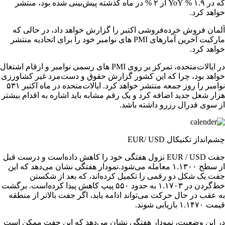
که در ۱.۹ % YoY از ۲ % در ماه گذشته پیش‌بینی شده‌ بود، منتشر
خواهد کرد. ​
آلمان فروش خرده‌فروشی اکتبر را گزارش خواهد داد، در حالی که
مارکیت آخرین آمارهای PMI های نوامبر خود را برای اتحادیه منتشر
خواهد کرد. ​
در ایالات‌متحده، تمرکز بر روی PMI های رسمی نوامبر و ارقام اشتغال
خواهد بود، چرا که این کشور گزارش حقوق و دست‌مزد غیر کشاورزی
نوامبر را روز جمعه منتشر خواهد کرد. ​ایالات‌متحده در ماه اکتبر ۵۳۱
هزار شغل جدید اضافه کرد و یک رقم مشابه باید اشاره به اقدام بیشتر
از سوی فدرال رزرو داشته باشد. ​
چشم‌انداز تکنیکال EUR/ USD
​​​​​​​​جفت EUR / USD نزول هفتگی خود را کاهش داده‌است و درست قبل
از سطح ۱.۱۳۰۰ معامله می‌شود.​​​​​​​​نمودار هفتگی نشان می‌دهد که این
جفت یک شکل دو رقمی را تکمیل کرده‌اند، که بعد از شکستن
خط‌گردن در ۱.۱۷۰۳ به حدود ۵۵۰ پیپ کاهش پیدا کرده‌است. ​برگشت
به عقب در حال حرکت می‌تواند ادامه یابد، اگر جفت بالاتر از منطقه
قیمت ۱.۱۴۷۰ بازیابی شوند. ​
در این وضعیت، نمودار هفتگی نشان می‌دهد که این جفت ممکن است