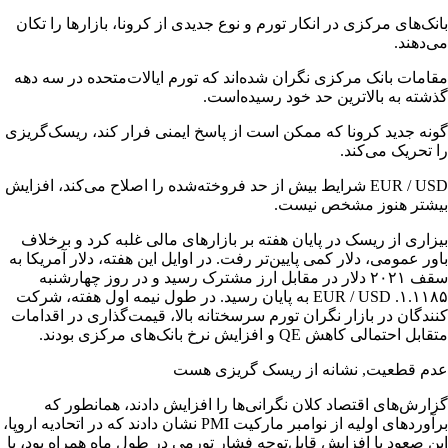
بانک‌های مرکزی در انکار تورم و نوع جدیدی از کرونا، بازارها را تکان
می‌دهند.
مقامات بانک مرکزی نگران شده‌اند که تورم ایالات‌متحده در سه دهه
گذشته به بالاترین حد خود رسیده‌است.
​​​​​​​​گونه جدید کرونا که ممکن است از پاسخ ایمنی فرار کند، ریسک‌گریزی
را تحریک می‌کند.
​​​​​​​​EUR / USD شرایط بیش از حد فروخته‌شده را اصلاح می‌کند، افزایش
بیشتر هنوز مشخص نیست.
​​​​​​​​بیزاری از ریسک در پایان هفته بر بازارهای مالی غلبه کرد و برخلاف
باور عمومی، دلار کمی پایین‌تر رفت. ​در اوایل این هفته، دلار آمریکا به
سقف ۲۰۲۱ دلار در مقابل ارز مشترک رسید و در روز چهارشنبه
۱.۱۱۸۵. EUR / USD به پایان رسید. ​در طول نیمه اول هفته، شرکت
کنندگان در بازار نگران تورم سرسختانه بالا، قیمت‌گذاری در اقدامات
متقابل احتمالی کاهش QE و افزایش نرخ بانک‌های مرکزی بودند. ​
عدم قطعیت, نشانه از ریسک گریزی هست
​​​​​​​​گزارش‌های اقتصاد کلان نگرانی‌ها را افزایش دادند، همانطور که
برآوردهای اولیه از نوامبر مارکیت PMI نشان دادند که در اتحادیه اروپا،
این صعود با افزایش قابل‌توجه فشار تورمی در طول ماه همراه بود، با