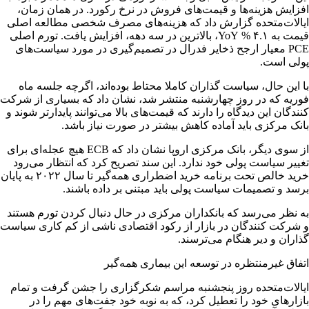
افزایش هزینه‌ها و قیمت‌های فروش در نرخ رکورد. ​در همان زمان،
ایالات‌متحده گزارش داد که هزینه‌های مصرف شخصی مطالعه اصلی
قیمت به ۴.۱ % YoY، بالاترین در سه دهه، افزایش یافت. ​تورم اصلی
PCE معیار ارجح ذخایر فدرال در تصمیم‌گیری در مورد سیاست‌های
پولی است. ​
با این حال، سیاست گذاران کاملا محتاط بوده‌اند، اگرچه جلسه ماه
فوریه که در روز چهارشنبه منتشر شد، نشان داد که بسیاری از شرکت
کنندگان این دیدگاه را دارند که قیمت‌های بالا می‌توانند پایدارتر شوند و
بانک مرکزی باید آماده کاهش بیشتر در صورت نیاز باشد. ​
از سوی دیگر، بانک مرکزی اروپا نشان داد که ECB هیچ عجله‌ای برای
تغییر سیاست پولی خود ندارد. ​این سند تصریح کرد که انتظار می‌رود
خرید خالص تحت برنامه خرید اضطراری همه‌گیر تا سال ۲۰۲۲ به پایان
برسد و تصمیمات سیاست پولی باید مبتنی بر داده باشند. ​
به نظر می‌رسد که بانکداران مرکزی در حال دنبال کردن تورم هستند
و شرکت کنندگان در بازار از رکود اقتصادی ناشی از کم کاری سیاست
گذاران و دیر هنگام می‌ترسند. ​
اتفاق غیرمنتظره در توسعه این بیماری همه‌گیر
​​​​​​​​ایالات‌متحده روز پنجشنبه مراسم شکرگزاری را جشن گرفت و تمام
بازارهای خود را تعطیل کرد، که به نوبه خود جفت‌های مهم را در