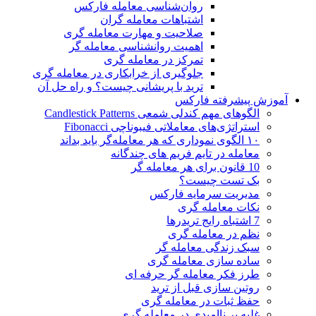
روان‌شناسی معامله فارکس
اشتباهات معامله گران
صلاحیت و مهارت معامله گری
اهمیت روانشناسی معامله گر
تمرکز در معامله گری
جلوگیری از خرابکاری در معامله گری
ترید با پریشانی چیست؟ و راه حل آن
آموزش پیشرفته فارکس
الگوهای مهم کندلی شمعی Candlestick Patterns
استراتژی‌های معاملاتی فیبوناچی Fibonacci
۱۰ الگوی نموداری که هر معامله‌گر باید بداند
معامله در تایم فریم های چندگانه
10 قانون برای هر معامله گر
بک تست چیست؟
مدیریت سرمایه فارکس
نکات معامله گری
7 اشتباه رایج تریدرها
نظم در معامله گری
سبک زندگی معامله گر
ساده سازی معامله گری
طرز فکر معامله گر حرفه ای
روتین سازی قبل از ترید
حفظ ثبات در معامله گری
غلبه بر ناامیدی در معامله گری