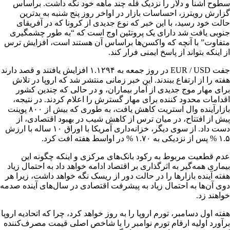
سطوح آشنا و دلار را نزدیک قله چند ماهه خود نگه داشت. ​براساس
گزارش رویترز، احساسات بازار در اواخر روز پنج شنبه به بدترین
حالت خود رسید، با این خبر که نوع جدیدی از کرونا که در آفریقای
جنوبی یافت شد دارای یک پروتئین اوج است که “به طور چشمگیری
متفاوت” با آنچه که واکسن‌ها براساس آن هستند است، افزایش ترس
از اینکه بتواند از پاسخ ایمنی فرار کند. ​
جفت EUR / USD در روز جمعه به ۱.۱۲۹۴ افزایش یافتند و قصد دارند
هفته را از ارتفاع ببندند. ​این خبر زمانی منتشر شد که اروپا در تلاش
برای مهار موج جدیدی از آمار بیماران، و در حالی که چندین کشور
اقدامات محدود کننده برای مهار گسترش را اعلام کردند. ​در نتیجه،
بازارآینده وال استریت کاهش یافت، به طوری که بیش از ۸۰۰ پوینت
پیش از افتتاح، در میان ترس از کاهش شیب در بهبود اقتصادی، از
دست داد. ​از سوی دیگر، خزانه‌داری آمریکا با اوراق ۱۰ ساله با ارزش
۱.۵ % پس از نزدیکی به ۱.۷۰ % در اواسط هفته افت کرد. ​
عدم قطعیت مربوط به رکود بانک‌های مرکزی و اینکه چگونه این
بیماری همه‌گیر به اثرگذاری بر اقتصاد ادامه خواهد داد به احتمال زیاد
هفته آینده بازارها را در حالت دور از ریسک نگه خواهد داشت، زیرا هر
دوی آن‌ها به احتمال زیاد به پیشرفت اقتصادی در سال‌های آینده صدمه
خواهند زد. ​
هفته اول دسامبر، تورم اروپا را به روز خواهد کرد، چرا که اتحادیه اروپا
برآورد اولیه ارقام تورم نوامبر را با شاخص اصلی قیمت مصرف‌کننده