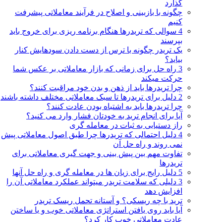
گذارد
چگونه با بازبینی و اصلاح در فرآیند معاملاتی پیشرفت
کنیم
4 سوالی که تریدرها هنگام برنامه ریزی برای خروج باید
بپرسند
یک تریدر چگونه با ترس از دست دادن سودهایش کنار
بیاید؟
3 راه حل برای زمانی که بازار معاملاتی بر عکس شما
حرکت میکند
چرا تریدرها باید از ذهن و بدن خود مراقبت کنند؟
2 دلیل برای تریدرها تا سبک معاملاتی مختلف داشته باشند
چرا تریدرها باید به اشتباه بودن عادت کنند؟
آیا برای انجام ترید به خودتان فشار وارد می کنید؟
راز دستیابی به ثبات در معامله گری
4 دلیل احتمالی که تریدرها چرا طبق اصول معاملاتی پیش
نمی روند و راه حل آن
تفاوت مهم بین پیش بینی و جهت گیری معاملاتی برای
تریدرها
5 دلیل رایج برای زیان ها در معامله گری و راه حل آنها
3 دلیلی که سلامت تریدر میتواند عملکرد معاملاتی آن را
افزایش دهد
ترید با چه ریسکی؟ و آستانه تحمل ریسک تریدر
آیا باید روی یافتن استراتژی معاملاتی خوب و یا ساختن
عادت معاملاتی خوب کار کرد؟