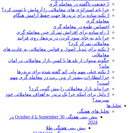
5 حقیقت ناگفته در معامله گری
چرا باید استراتژی های معاملاتی را آزمایش یا تست کرد؟
3 نکته ساده برای تریدرها جهت حفظ آرامش هنگام
معامله گری
احساس طمع در معامله گری
3 راه ساده برای افزایش تمرکز حین معامله گری
چرا باید به جای سود کردن در تریدها، روی فرآیند
معاملاتی تمرکز کرد؟
3 نکته برای تبدیل اصول و قوانین معاملاتی به عادت های
معاملاتی
چگونه میتوان از تله ها یا کمین بازار معاملاتی در امان
ماند؟
3 نکته خیلی مهم ولی کم گفته شده برای تریدرها
چرا انتظارات بیشتر از وین ریت در معامله گری مهم
است؟
چرا نباید بازار معاملاتی را پیش گویی کرد؟
3 دلیل برای اینکه چرا یک تریدر به اهداف معاملاتی خود
نمیرسد؟
تحلیل‌ها
تحلیل‌های هفتگی
پیش بینی هفتگی 30 September تا 4 October در
2024
پیش بینی هفتگی طلا